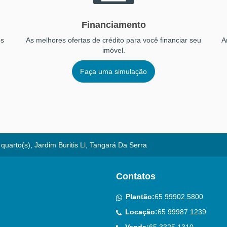
Financiamento
os
As melhores ofertas de crédito para você financiar seu
A
imóvel.
Faça uma simulação
quarto(s), Jardim Buritis Ll, Tangará Da Serra
Contatos
Plantão:
65 99902.5800
Locação:
65 99987.1239