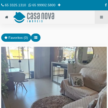
65 3325.1310
65 99902.5800
Favoritos (
0
)