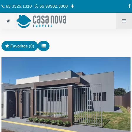
65 3325.1310
65 99902.5800
Favoritos (
0
)