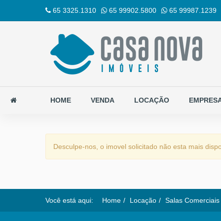
65 3325.1310
65 99902.5800
65 99987.1239
HOME
VENDA
LOCAÇÃO
EMPRES
Desculpe-nos, o imovel solicitado não esta mais dispo
Você está aqui:
Home
Locação
Salas Comerciais