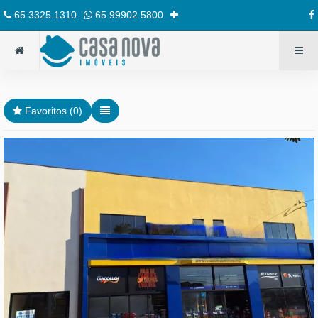
65 3325.1310
65 99902.5800
Favoritos (
0
)