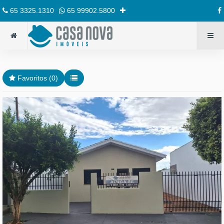
65 3325.1310
65 99902.5800
Favoritos (
0
)