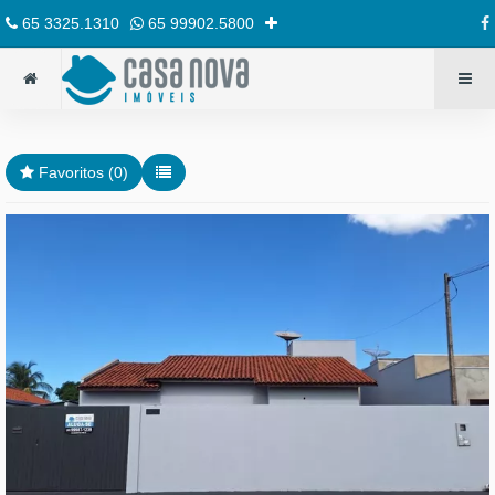
65 3325.1310
65 99902.5800
Favoritos (
0
)