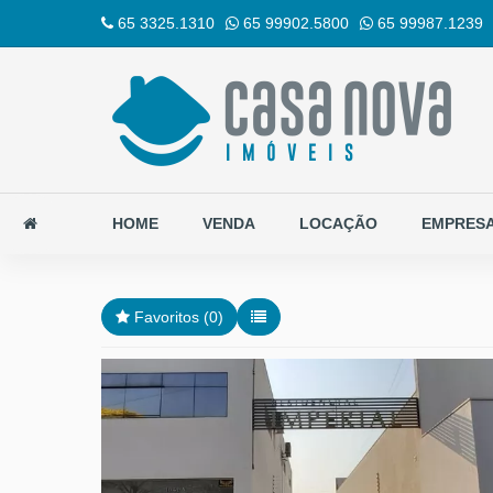
65 3325.1310
65 99902.5800
65 99987.1239
HOME
VENDA
LOCAÇÃO
EMPRES
Favoritos (
0
)