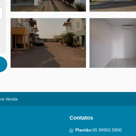
ra Venda
Contatos
Plantão:
65 99902.5800