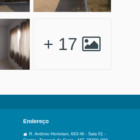
+ 17
Endereço
R. Antônio Hortolani, 663-W - Sala 01 -
Centro, Tangará da Serra - MT, 78300-000