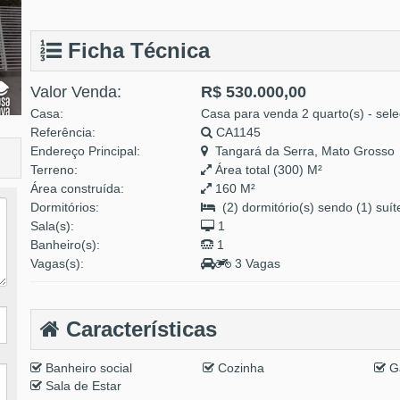
Ficha Técnica
Valor Venda:
R$ 530.000,00
Casa:
Casa para venda 2 quarto(s) - sele
Referência:
CA1145
Endereço Principal:
Tangará da Serra, Mato Grosso
Terreno:
Área total (300) M²
Área construída:
160 M²
Dormitórios:
(2) dormitório(s) sendo (1) suít
Sala(s):
1
Banheiro(s):
1
Vagas(s):
3 Vagas
Características
Banheiro social
Cozinha
G
Sala de Estar