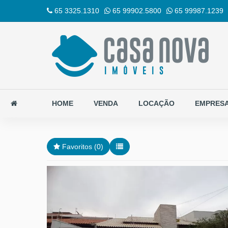
65 3325.1310
65 99902.5800
65 99987.1239
HOME
VENDA
LOCAÇÃO
EMPRES
Favoritos (
0
)