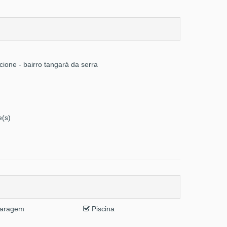
cione - bairro tangará da serra
e(s)
aragem
Piscina