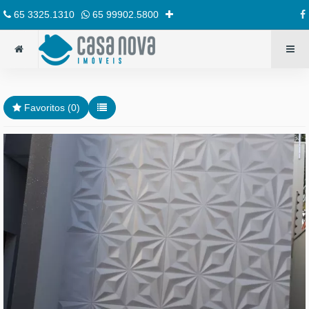
65 3325.1310
65 99902.5800
Favoritos (
0
)