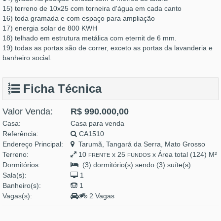
15) terreno de 10x25 com torneira d'água em cada canto
16) toda gramada e com espaço para ampliação
17) energia solar de 800 KWH
18) telhado em estrutura metálica com eternit de 6 mm.
19) todas as portas são de correr, exceto as portas da lavanderia e
banheiro social.
Ficha Técnica
Valor Venda:
R$ 990.000,00
Casa:
Casa para venda
Referência:
CA1510
Endereço Principal:
Tarumã, Tangará da Serra, Mato Grosso
Terreno:
10
x 25
x Área total (124) M²
FRENTE
FUNDOS
Dormitórios:
(3) dormitório(s) sendo (3) suíte(s)
Sala(s):
1
Banheiro(s):
1
Vagas(s):
2 Vagas