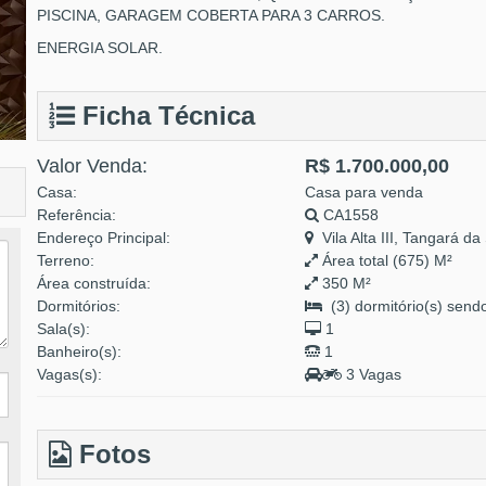
PISCINA, GARAGEM COBERTA PARA 3 CARROS.
ENERGIA SOLAR.
Ficha Técnica
Valor Venda:
R$ 1.700.000,00
Casa:
Casa para venda
Referência:
CA1558
Endereço Principal:
Vila Alta III, Tangará d
Terreno:
Área total (675) M²
Área construída:
350 M²
Dormitórios:
(3) dormitório(s) sendo
Sala(s):
1
Banheiro(s):
1
Vagas(s):
3 Vagas
Fotos