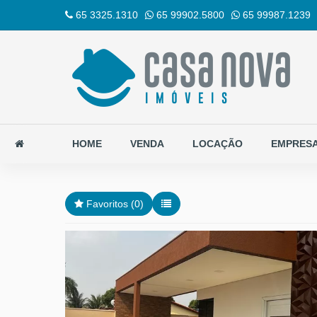
65 3325.1310
65 99902.5800
65 99987.1239
HOME
VENDA
LOCAÇÃO
EMPRES
Favoritos (
0
)