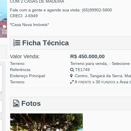
COM 2 CASAS DE MADEIRA
Fale com a gente e agende sua visita: (65)99902-5800
CRECI J-6949
*Casa Nova Imóveis*
Ficha Técnica
Valor Venda:
R$ 450.000,00
Terreno:
Terreno para venda, - Selecione 
Referência:
TE1749
Endereço Principal:
Centro, Tangará da Serra, Ma
Terreno:
8
x 30
x Área t
FRENTE
FUNDOS
Fotos