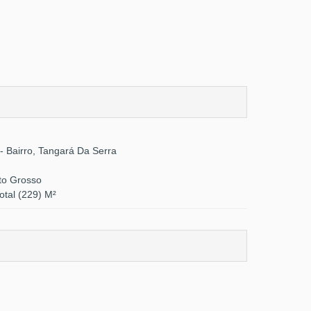
- Bairro, Tangará Da Serra
to Grosso
otal (229) M²