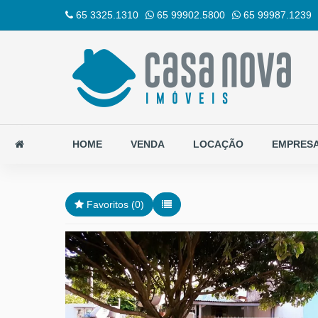
65 3325.1310
65 99902.5800
65 99987.1239
HOME
VENDA
LOCAÇÃO
EMPRES
Favoritos (
0
)