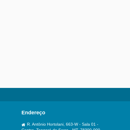
Endereço
R. Antônio Hortolani, 663-W - Sala 01 -
Centro, Tangará da Serra - MT, 78300-000