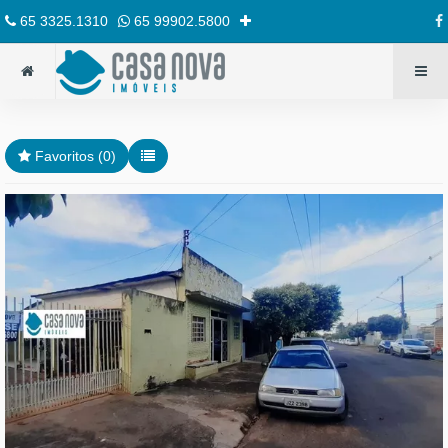
65 3325.1310
65 99902.5800
Favoritos (
0
)