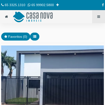
65 3325.1310
65 99902.5800
Favoritos (
0
)