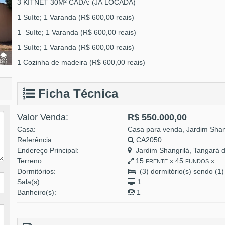
3 KITNET 30M² CADA: (JÁ LOCADA)
1 Suíte; 1 Varanda (R$ 600,00 reais)
1 Suíte; 1 Varanda (R$ 600,00 reais)
1 Suíte; 1 Varanda (R$ 600,00 reais)
1 Cozinha de madeira (R$ 600,00 reais)
Ficha Técnica
Valor Venda:
R$ 550.000,00
Casa:
Casa para venda, Jardim Shan
Referência:
CA2050
Endereço Principal:
Jardim Shangrilá, Tangará 
Terreno:
15
x 45
x
FRENTE
FUNDOS
Dormitórios:
(3) dormitório(s) sendo (1) 
Sala(s):
1
Banheiro(s):
1