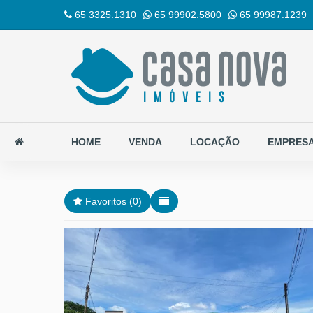
65 3325.1310
65 99902.5800
65 99987.1239
HOME
VENDA
LOCAÇÃO
EMPRES
Favoritos (
0
)