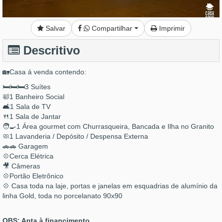
Salvar
Compartilhar
Imprimir
Descritivo
🏡Casa á venda contendo:
🛏️🛏️🛏️3 Suítes
🛀1 Banheiro Social
🛋️1 Sala de TV
🍴1 Sala de Jantar
🧑‍🍳1 Área gourmet com Churrasqueira, Bancada e Ilha no Granito
🧼1 Lavanderia / Depósito / Despensa Externa
🚗🚗 Garagem
💠Cerca Elétrica
🎥 Câmeras
💠Portão Eletrônico
💠 Casa toda na laje, portas e janelas em esquadrias de alumínio da
linha Gold, toda no porcelanato 90x90
OBS: Apta à financimento