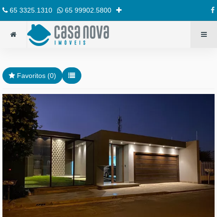
65 3325.1310
65 99902.5800
Favoritos (
0
)