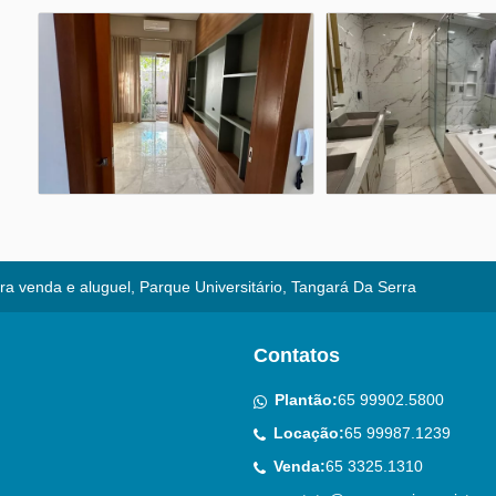
a venda e aluguel, Parque Universitário, Tangará Da Serra
Contatos
Plantão:
65 99902.5800
Locação:
65 99987.1239
Venda:
65 3325.1310