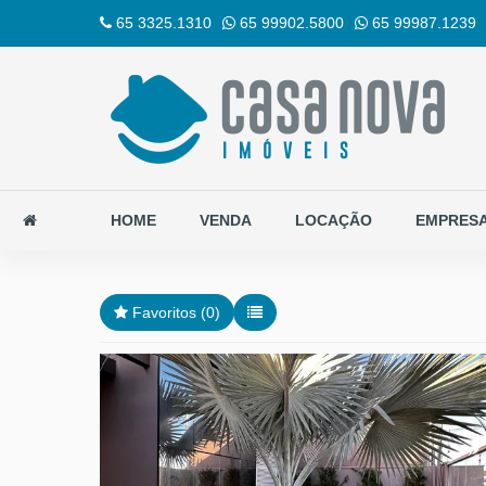
65 3325.1310
65 99902.5800
65 99987.1239
HOME
VENDA
LOCAÇÃO
EMPRES
Favoritos (
0
)