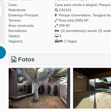
Casa:
Casa para venda e aluguel, Parque 
Referência:
CA2161
Endereço Principal:
Parque Universitário, Tangará da
Terreno:
Área total (595) M²
Área construída:
299 M²
Dormitórios:
(3) dormitório(s) sendo (3) suíte
Sala(s):
4
Vagas(s):
2 Vagas
Fotos