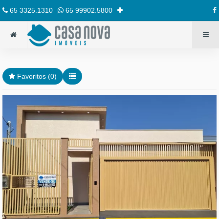
65 3325.1310
65 99902.5800
Favoritos (
0
)