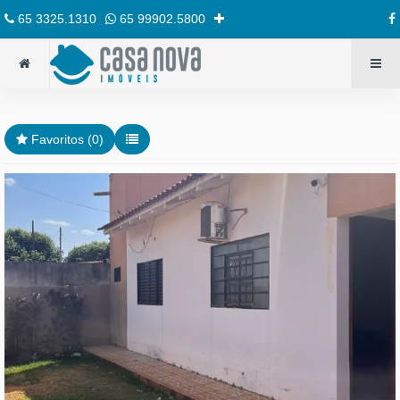
65 3325.1310
65 99902.5800
Favoritos (
0
)