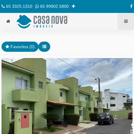
65 3325.1310
65 99902.5800
Favoritos (
0
)