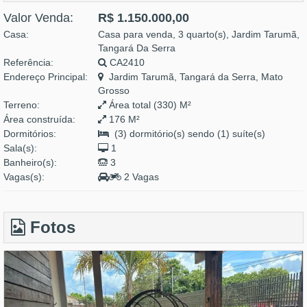
Valor Venda:
R$ 1.150.000,00
Casa:
Casa para venda, 3 quarto(s), Jardim Tarumã,
Tangará Da Serra
Referência:
CA2410
Endereço Principal:
Jardim Tarumã, Tangará da Serra, Mato
Grosso
Terreno:
Área total (330) M²
Área construída:
176 M²
Dormitórios:
(3) dormitório(s) sendo (1) suíte(s)
Sala(s):
1
Banheiro(s):
3
Vagas(s):
2 Vagas
Fotos