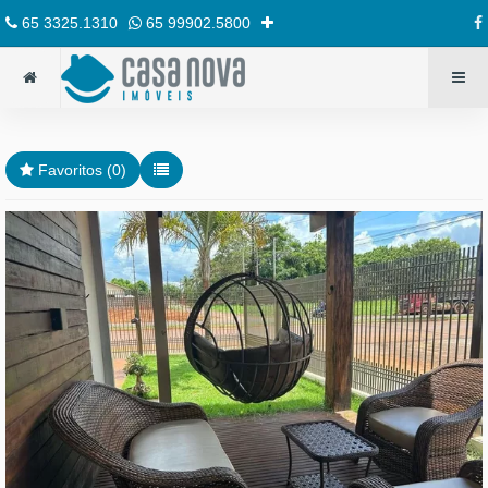
65 3325.1310
65 99902.5800
Favoritos (
0
)