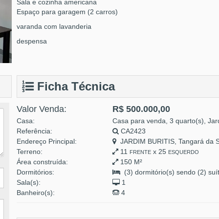
Sala e cozinha americana
Espaço para garagem (2 carros)
varanda com lavanderia
despensa
Ficha Técnica
Valor Venda:
R$ 500.000,00
Casa:
Casa para venda, 3 quarto(s), Jar
Referência:
CA2423
Endereço Principal:
JARDIM BURITIS, Tangará da S
Terreno:
11
x 25
FRENTE
ESQUERDO
Área construída:
150 M²
Dormitórios:
(3) dormitório(s) sendo (2) suí
Sala(s):
1
Banheiro(s):
4