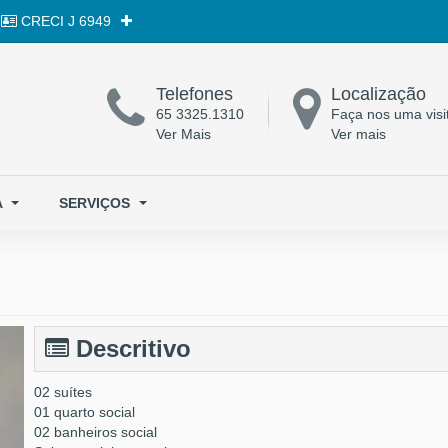
CRECI
J 6949
Telefones
Localização
65 3325.1310
Faça nos uma visi
Ver Mais
Ver mais
A
SERVIÇOS
Descritivo
02 suítes
01 quarto social
02 banheiros social