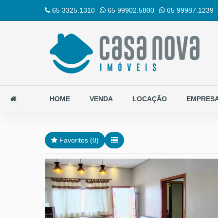
65 3325.1310
65 99902.5800
65 99987.1239
HOME
VENDA
LOCAÇÃO
EMPRES
Favoritos (
0
)