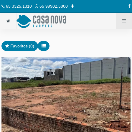
65 3325.1310
65 99902.5800
Favoritos (
0
)