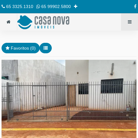
65 3325.1310
65 99902.5800
Favoritos (
0
)