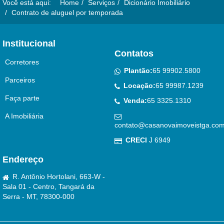
Você está aqui:
Home
Serviços
Dicionário Imobiliário
Contrato de aluguel por temporada
Institucional
Contatos
Corretores
Plantão:
65 99902.5800
Parceiros
Locação:
65 99987.1239
Faça parte
Venda:
65 3325.1310
A Imobiliária
contato@casanovaimoveistga.com
CRECI
J 6949
Endereço
R. Antônio Hortolani, 663-W -
Sala 01 - Centro, Tangará da
Serra - MT, 78300-000