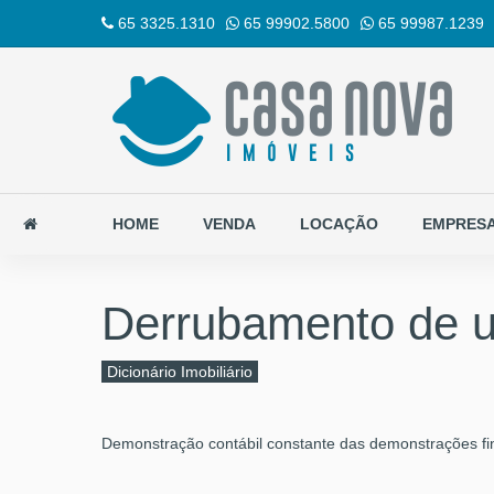
65 3325.1310
65 99902.5800
65 99987.1239
HOME
VENDA
LOCAÇÃO
EMPRES
Derrubamento de u
Dicionário Imobiliário
Demonstração contábil constante das demonstrações fi