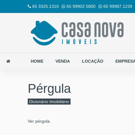
65 3325.1310
65 99902.5800
65 99987.1239
HOME
VENDA
LOCAÇÃO
EMPRES
Pérgula
Dicionário Imobiliário
Ver pérgola.