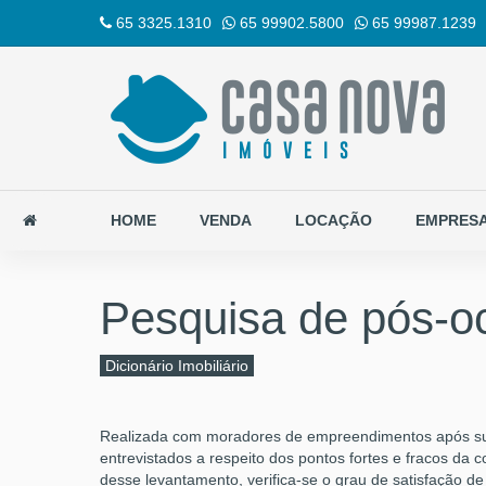
65 3325.1310
65 99902.5800
65 99987.1239
HOME
VENDA
LOCAÇÃO
EMPRES
Pesquisa de pós-o
Dicionário Imobiliário
Realizada com moradores de empreendimentos após sua 
entrevistados a respeito dos pontos fortes e fracos da 
desse levantamento, verifica-se o grau de satisfação d