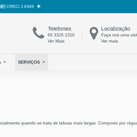
CRECI
J 6949
Telefones
Localização
65 3325.1310
Faça nos uma visi
Ver Mais
Ver mais
A
SERVIÇOS
ecialmente quando se trata de tábuas mais largas. Composto por rég