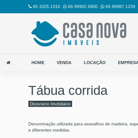
65 3325.1310
65 99902.5800
65 99987.1239
HOME
VENDA
LOCAÇÃO
EMPRES
Tábua corrida
Dicionário Imobiliário
Denominação utilizada para assoalhos de madeira, esp
e diferentes medidas.