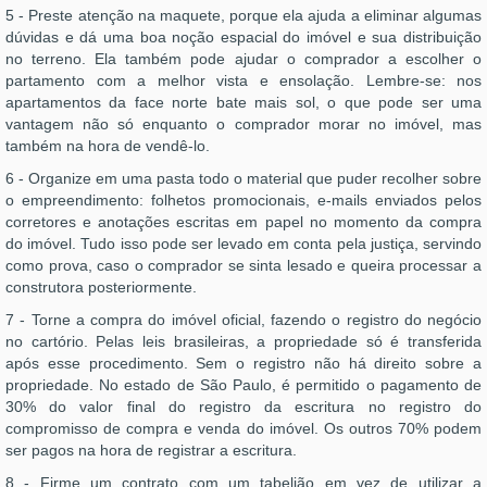
5 - Preste atenção na maquete, porque ela ajuda a eliminar algumas
dúvidas e dá uma boa noção espacial do imóvel e sua distribuição
no terreno. Ela também pode ajudar o comprador a escolher o
partamento com a melhor vista e ensolação. Lembre-se: nos
apartamentos da face norte bate mais sol, o que pode ser uma
vantagem não só enquanto o comprador morar no imóvel, mas
também na hora de vendê-lo.
6 - Organize em uma pasta todo o material que puder recolher sobre
o empreendimento: folhetos promocionais, e-mails enviados pelos
corretores e anotações escritas em papel no momento da compra
do imóvel. Tudo isso pode ser levado em conta pela justiça, servindo
como prova, caso o comprador se sinta lesado e queira processar a
construtora posteriormente.
7 - Torne a compra do imóvel oficial, fazendo o registro do negócio
no cartório. Pelas leis brasileiras, a propriedade só é transferida
após esse procedimento. Sem o registro não há direito sobre a
propriedade. No estado de São Paulo, é permitido o pagamento de
30% do valor final do registro da escritura no registro do
compromisso de compra e venda do imóvel. Os outros 70% podem
ser pagos na hora de registrar a escritura.
8 - Firme um contrato com um tabelião em vez de utilizar a