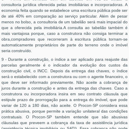
consultoria jurídica oferecida pelas imobiliárias e incorporadoras. A
economia feita quando se estabelece uma escritura pública pode ser
de até 40% em comparação ao serviço particular. Além de pesar
menos no bolso, a consultoria de um tabelião será mais impacial do
que a oferecida pela imobiliária.A consulta ao tabelião também é
mais vantajosa porque, caso a construtora não consiga terminar a
obra,compradores que recorreram à escritura pública tornam-se
automaticamente proprietários de parte do terreno onde o imóvel
seria construído.
9 - Durante a construção, o índice a ser aplicado para reajuste das
parcelas geralmente é o indicador da evolução dos custos da
construção civil, o INCC. Depois da entrega das chaves, o índice
será o estabelecido com a construtora ou com o agente financeiro, o
que deve ser informado previamente. Não aceite a cobrança de
juros durante a construção e antes da entrega das chaves. Caso a
construtora ou incorporadora insira em seu contrato cláusula que
estipule prazo de prorrogação para a entrega do imóvel, que pode
variar de 120 a 180 dias, não aceite. O Procon-SP considera essa
prática abusiva, porque permite a variação unilateral das condições
contratuais. O Procon-SP também entende que são abusivas
cláusulas que preveem a cobrança da taxa de assistência jurídica
(assistência técnica imobiliária ou SATI). Essa cobrança não pode